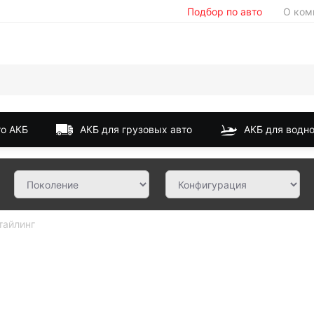
Подбор по авто
О ком
о АКБ
АКБ для грузовых авто
АКБ для водно
тайлинг