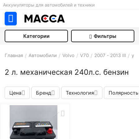
Аккумуляторы для автомобилей и техники
Категории
Фильтры
Главная
/
Автомобили
/
Volvo
/
V70
/
2007 - 2013 III
/
уни
2 л. механическая 240л.с. бензин
Цена
Бренд
Технология
Полярность