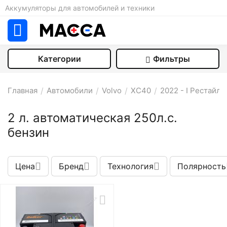
Аккумуляторы для автомобилей и техники
Категории
Фильтры
Главная
/
Автомобили
/
Volvo
/
XC40
/
2022 - I Рестайли
2 л. автоматическая 250л.с.
бензин
Цена
Бренд
Технология
Полярность