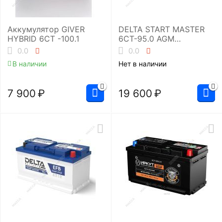
Аккумулятор GIVER
DELTA START MASTER
HYBRID 6CT -100.1
6CT-95.0 AGM
(L5/850EN)
0.0
0.0
Аккумуляторная
В наличии
Нет в наличии
батарея
7 900
₽
19 600
₽