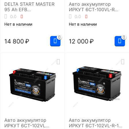
DELTA START MASTER
Авто аккумулятор
95 Ah EFB
ИРКУТ 6CT-100VL-R
(L5/900A)Аккумуляторн
(SMF-L5EU)
0.0
0.0
ая батарея
Нет в наличии
Нет в наличии
14 800
₽
12 000
₽
Авто аккумулятор
Авто аккумулятор
ИРКУТ 6CT-102VL
ИРКУТ 6CT-102VL-R-1