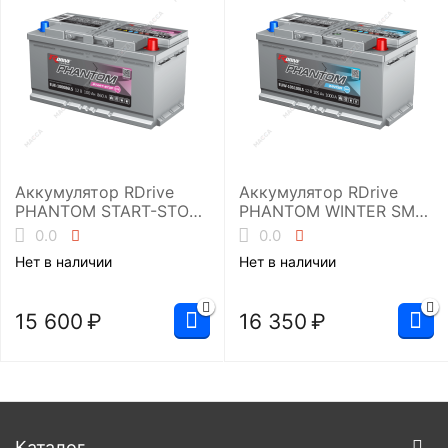
Аккумулятор RDrive
Аккумулятор RDrive
PHANTOM START-STOP
PHANTOM WINTER SMF
EFB EUE-100086L5
EUW-105100L5
0.0
0.0
Нет в наличии
Нет в наличии
15 600
₽
16 350
₽
Каталог