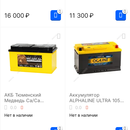
16 000
₽
11 300
₽
АКБ Тюменский
Аккумулятор
Медведь Ca/Ca
ALPHALINE ULTRA 105
6ст-100.1 (L5/830EN)
обр (L5.0, 60500)
0.0
0.0
Нет в наличии
Нет в наличии