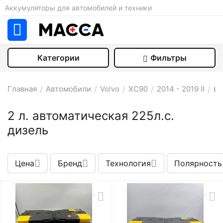
Аккумуляторы для автомобилей и техники
Категории
Фильтры
Главная
/
Автомобили
/
Volvo
/
XC90
/
2014 - 2019 II
/
вн
2 л. автоматическая 225л.с.
дизель
Цена
Бренд
Технология
Полярность