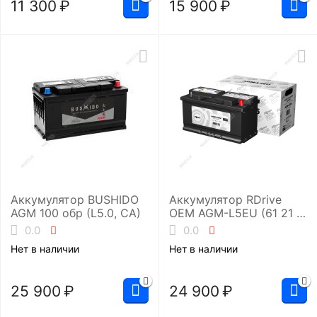
11 300
₽
15 900
₽
Аккумулятор BUSHIDO
Аккумулятор RDrive
AGM 100 обр (L5.0, CA)
OEM AGM-L5EU (61 21 6
924 023 )
0.0
0.0
Нет в наличии
Нет в наличии
25 900
₽
24 900
₽