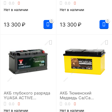
(UHD-L5RU)
(UHD-L5EU)
0.0
0.0
Нет в наличии
Нет в наличии
13 300
₽
13 300
₽
АКБ глубокого разряда
АКБ Тюменский
YUASA ACTIVE
Медведь Ca/Ca
Leisure&Marine L36-EFB
6ст-100.0 (L5/830EN)
0.0
0.0
Нет в наличии
Нет в наличии