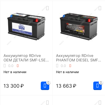
Аккумулятор RDrive
Аккумулятор RDrive
OEM ДЕТАЛИ SMF-L5EU
PHANTOM DIESEL SMF
(30659800 VOLVO)
EUD-100082L5
0.0
0.0
Нет в наличии
Нет в наличии
13 300
₽
13 663
₽