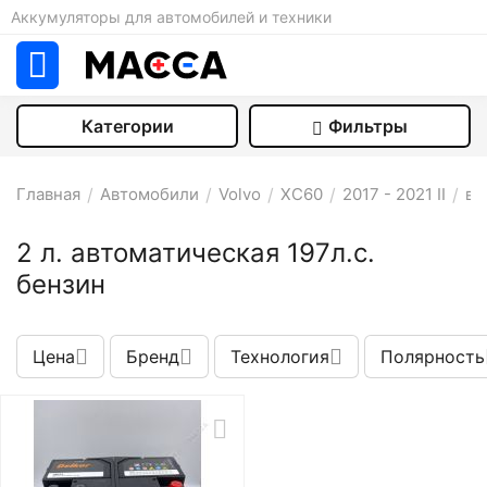
Аккумуляторы для автомобилей и техники
Категории
Фильтры
Главная
/
Автомобили
/
Volvo
/
XC60
/
2017 - 2021 II
/
вн
2 л. автоматическая 197л.с.
бензин
Цена
Бренд
Технология
Полярность