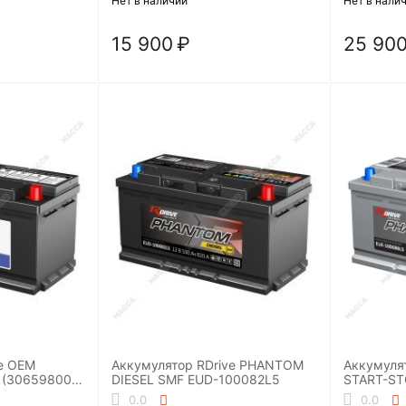
Нет в наличии
Нет в нали
15 900
₽
25 90
e OEM
Аккумулятор RDrive PHANTOM
Аккумуля
 (30659800
DIESEL SMF EUD-100082L5
START-ST
0.0
0.0