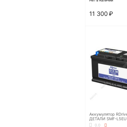
Нет в наличии
11 300
₽
Аккумулятор RDriv
ДЕТАЛИ SMF-L5EU
VOLVO)
0.0