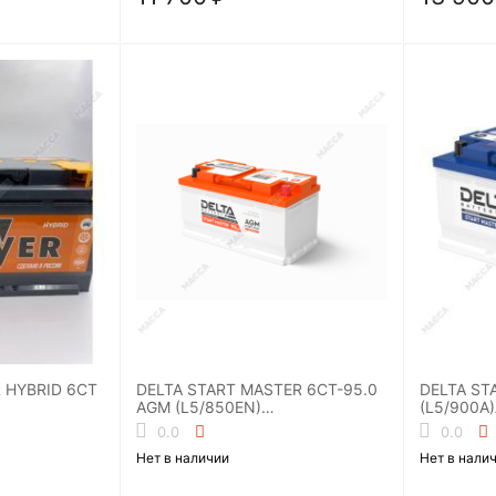
R HYBRID 6CT
DELTA START MASTER 6CT-95.0
DELTA ST
AGM (L5/850EN)
(L5/900A
Аккумуляторная батарея
батарея
0.0
0.0
Нет в наличии
Нет в нали