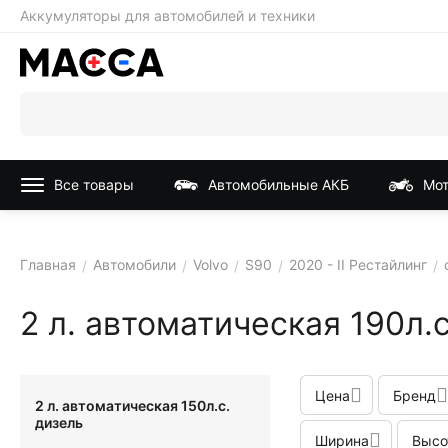
Аккумуляторы для автомобилей и техники
Все товары
Автомобильные АКБ
Мот
Главная
Автомобили
Volvo
S90
2020 - II Рестайлинг
/
/
/
/
/
2 л. автоматическая 190л.
Цена
Бренд
2 л. автоматическая 150л.с.
дизель
Ширина
Высо