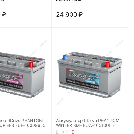
чии
Нет в наличии
0
₽
24 900
₽
тор RDrive PHANTOM
Аккумулятор RDrive PHANTOM
OP EFB EUE-100086L5
WINTER SMF EUW-105100L5
0.0