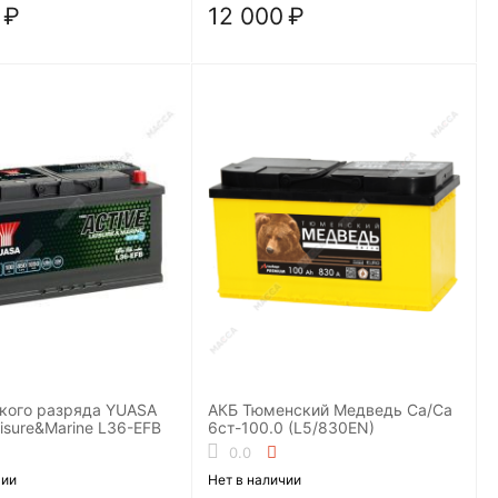
₽
12 000
₽
окого разряда YUASA
АКБ Тюменский Медведь Ca/Ca
isure&Marine L36-EFB
6ст-100.0 (L5/830EN)
0.0
чии
Нет в наличии