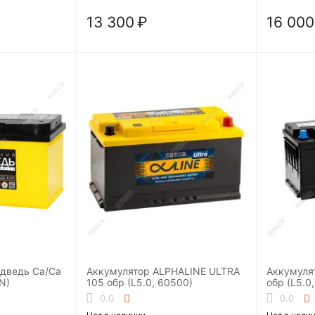
13 300
₽
16 000
дведь Ca/Ca
Аккумулятор ALPHALINE ULTRA
Аккумуля
N)
105 обр (L5.0, 60500)
обр (L5.0,
0.0
0.0