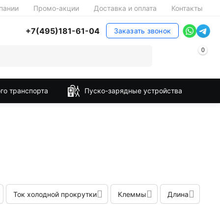
пании
Промо-акции
Доставка и оплата
Контакты
+7(495)181-61-04
Заказать звонок
0
го транспорта
Пуско-зарядные устройства
Ток холодной прокрутки
Клеммы
Длина