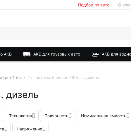
Подбор по авто
О ком
о АКБ
АКБ для грузовых авто
АКБ для водно
седан 4 дв.
2 л. автоматическая 190л.с. дизель
/
с. дизель
Технология
Полярность
Номинальная емкость
та
Напряжение