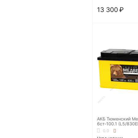
13 300
₽
АКБ Тюменский Ме
6ст-100.1 (L5/830E
0.0