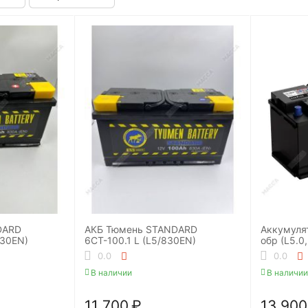
DARD
АКБ Тюмень STANDARD
Аккумуля
830EN)
6СТ-100.1 L (L5/830EN)
обр (L5.0,
0.0
0.0
В наличии
В наличии
11 700
₽
13 900