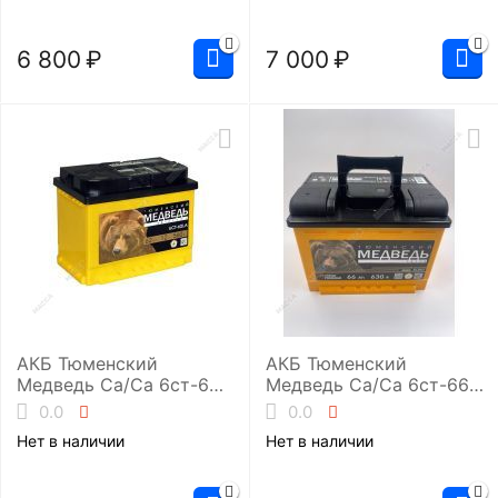
6 800
₽
7 000
₽
АКБ Тюменский
АКБ Тюменский
Медведь Ca/Ca 6ст-62.1
Медведь Ca/Ca 6ст-66.1
(L2/610EN)
(L2/630EN)
0.0
0.0
Нет в наличии
Нет в наличии