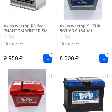
Аккумулятор RDrive
Аккумулятор SUZUKI
PHANTOM WINTER SMF
6СТ-60.0 (640A)
EUW-065064L2
0.0
0.0
В наличии
В наличии
9 950
₽
8 500
₽