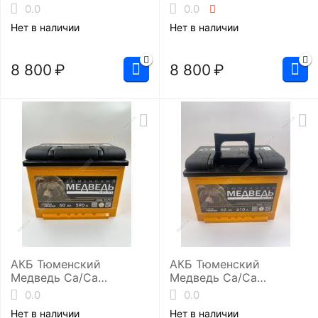
(L2/600EN)
(L2/600EN)
0.0
0.0
Нет в наличии
Нет в наличии
8 800
₽
8 800
₽
АКБ Тюменский
АКБ Тюменский
Медведь Ca/Ca
Медведь Ca/Ca
6ст-60.0 (L2/590EN)
6ст-62.0 (L2/610EN)
0.0
0.0
Нет в наличии
Нет в наличии