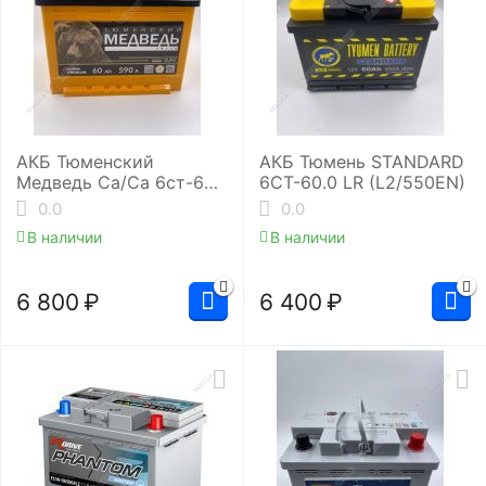
АКБ Тюменский
АКБ Тюмень STANDARD
Медведь Ca/Ca 6ст-60.1
6СТ-60.0 LR (L2/550EN)
(L2/590EN)
0.0
0.0
В наличии
В наличии
6 800
₽
6 400
₽