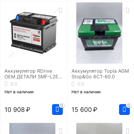
Аккумулятор RDrive
Аккумулятор Topla AGM
OEM ДЕТАЛИ SMF-L2EU
Stop&Go 6СТ-60.0
(KE241-61D00-NY
0.0
0.0
NISSAN)
Нет в наличии
Нет в наличии
10 908
₽
15 600
₽