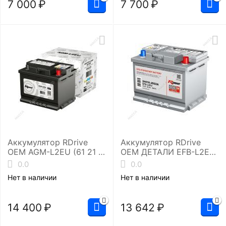
7 000
₽
7 700
₽
Аккумулятор RDrive
Аккумулятор RDrive
OEM AGM-L2EU (61 21 7
OEM ДЕТАЛИ EFB-L2EU
604 802 BMW)
(24410-JD22A NISSAN)
0.0
0.0
Нет в наличии
Нет в наличии
14 400
₽
13 642
₽