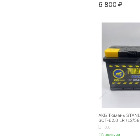
6 800
₽
АКБ Тюмень STAN
6СТ-62.0 LR (L2/5
0.0
В наличии