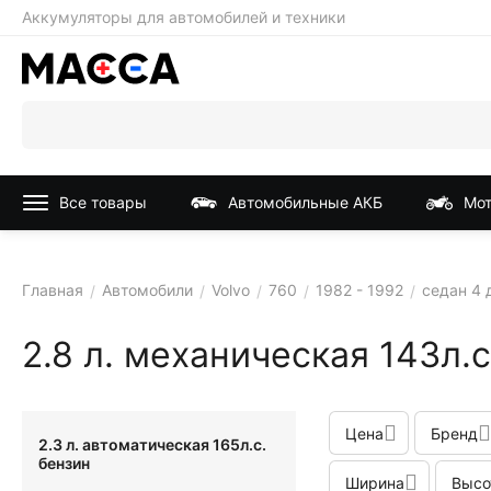
Аккумуляторы для автомобилей и техники
Все товары
Автомобильные АКБ
Мот
Главная
Автомобили
Volvo
760
1982 - 1992
седан 4 
/
/
/
/
/
2.8 л. механическая 143л.с
Цена
Бренд
2.3 л. автоматическая 165л.с.
бензин
Ширина
Высо