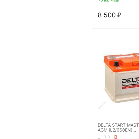
В наличии
8 500
₽
DELTA START MAST
AGM (L2/660EN)
Аккумуляторная б
0.0