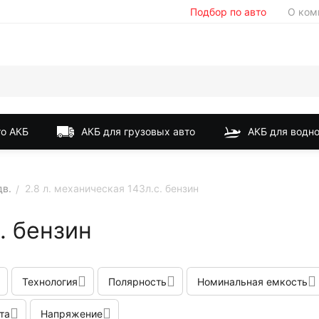
Подбор по авто
О ком
о АКБ
АКБ для грузовых авто
АКБ для водно
дв.
2.8 л. механическая 143л.с. бензин
/
. бензин
Технология
Полярность
Номинальная емкость
та
Напряжение