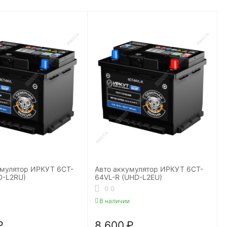
умулятор ИРКУТ 6CT-
Авто аккумулятор ИРКУТ 6CT-
D-L2RU)
64VL-R (UHD-L2EU)
0.0
В наличии
₽
8 600
₽