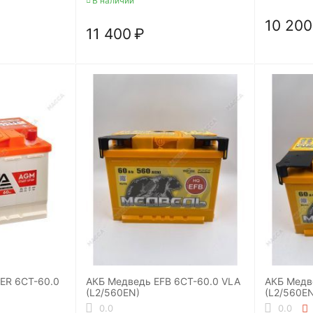
В наличии
10 200
11 400
₽
ER 6CT-60.0
АКБ Медведь EFB 6СТ-60.0 VLA
АКБ Медв
(L2/560EN)
(L2/560E
атарея
0.0
0.0