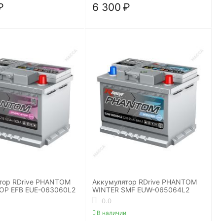
₽
6 300
₽
тор RDrive PHANTOM
Аккумулятор RDrive PHANTOM
OP EFB EUE-063060L2
WINTER SMF EUW-065064L2
0.0
В наличии