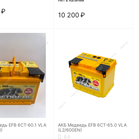
Нет в наличии
₽
10 200
₽
едь EFB 6СТ-60.1 VLA
АКБ Медведь EFB 6СТ-65.0 VLA
N)
(L2/600EN)
0.0