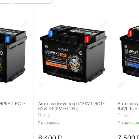
 ИРКУТ 6CT-
Авто аккумулятор ИРКУТ 6CT-
Авто акк
62VL-R (SMF-L2EU)
64VL (UH
0.0
0.0
В наличии
В наличии
8 400
₽
7 500