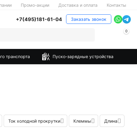
пании
Промо-акции
Доставка и оплата
Контакты
+7(495)181-61-04
Заказать звонок
0
го транспорта
Пуско-зарядные устройства
Ток холодной прокрутки
Клеммы
Длина