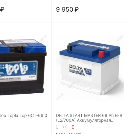
₽
9 950
₽
ор Topla Top 6СТ-66.0
DELTA START MASTER 68 Ah EFB
(L2/700A) Аккумуляторная
батарея
0.0