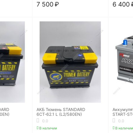
7 500
₽
6 400
DARD
АКБ Тюмень STANDARD
Аккумуля
80EN)
6СТ-62.1 L (L2/580EN)
START-ST
0.0
0.0
В наличии
В наличии