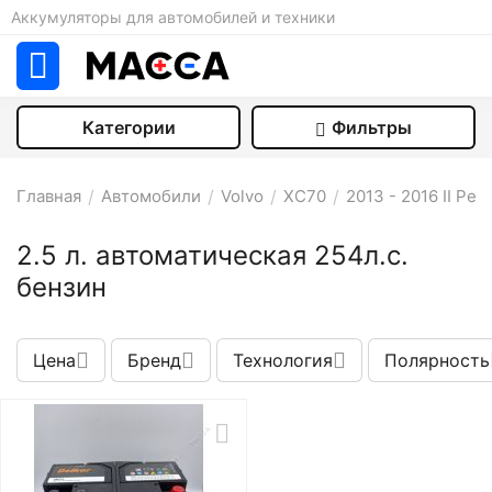
Аккумуляторы для автомобилей и техники
Категории
Фильтры
Главная
/
Автомобили
/
Volvo
/
XC70
/
2013 - 2016 II Ре
2.5 л. автоматическая 254л.с.
бензин
Цена
Бренд
Технология
Полярность