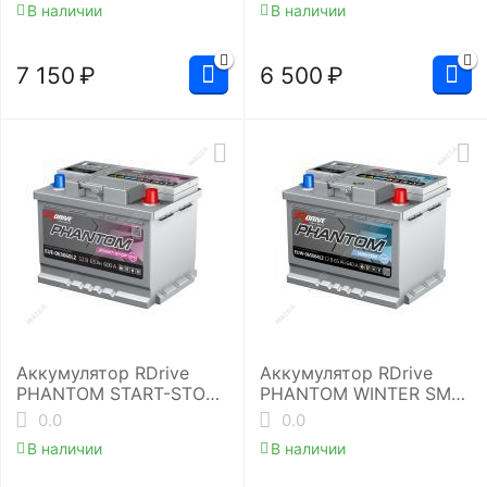
В наличии
В наличии
7 150
₽
6 500
₽
Аккумулятор RDrive
Аккумулятор RDrive
PHANTOM START-STOP
PHANTOM WINTER SMF
EFB EUE-063060L2
EUW-065064L2
0.0
0.0
В наличии
В наличии