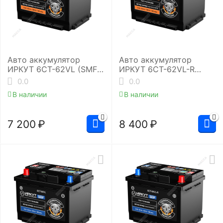
Авто аккумулятор
Авто аккумулятор
ИРКУТ 6CT-62VL (SMF-
ИРКУТ 6CT-62VL-R
L2RU)
(SMF-L2EU)
0.0
0.0
В наличии
В наличии
7 200
₽
8 400
₽