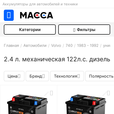
Аккумуляторы для автомобилей и техники
Категории
Фильтры
Главная
/
Автомобили
/
Volvo
/
740
/
1983 - 1992
/
униве
2.4 л. механическая 122л.с. дизель
Цена
Бренд
Технология
Полярность