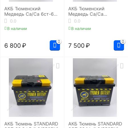
АКБ Тюменский
АКБ Тюменский
Медведь Ca/Ca 6ст-60.1
Медведь Ca/Ca
(L2/590EN)
6ст-64.0 (L2/620EN)
0.0
0.0
В наличии
В наличии
6 800
₽
7 500
₽
АКБ Тюмень STANDARD
АКБ Тюмень STANDARD