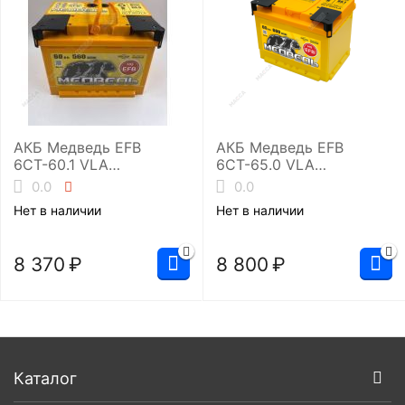
АКБ Медведь EFB
АКБ Медведь EFB
6СТ-60.1 VLA
6СТ-65.0 VLA
(L2/560EN)
(L2/600EN)
0.0
0.0
Нет в наличии
Нет в наличии
8 370
₽
8 800
₽
Каталог