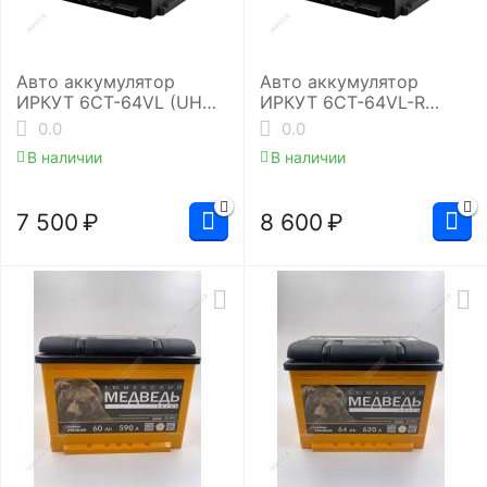
Авто аккумулятор
Авто аккумулятор
ИРКУТ 6CT-64VL (UHD-
ИРКУТ 6CT-64VL-R
L2RU)
(UHD-L2EU)
0.0
0.0
В наличии
В наличии
7 500
₽
8 600
₽