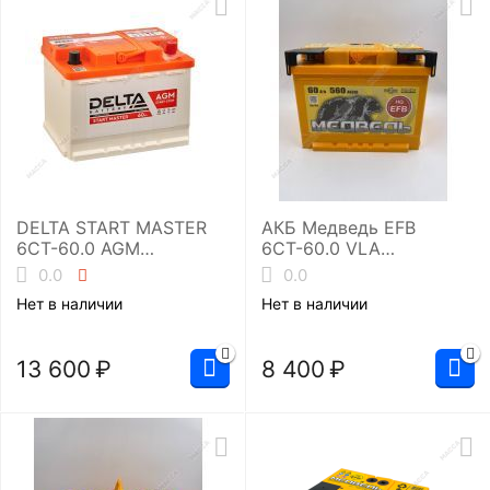
DELTA START MASTER
АКБ Медведь EFB
6CT-60.0 AGM
6СТ-60.0 VLA
(L2/660EN)
(L2/560EN)
0.0
0.0
Аккумуляторная
Нет в наличии
Нет в наличии
батарея
13 600
₽
8 400
₽