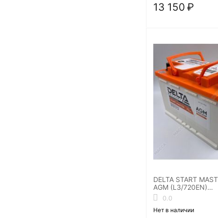
13 150
₽
DELTA START MAST
AGM (L3/720EN)
Аккумуляторная б
0.0
Нет в наличии