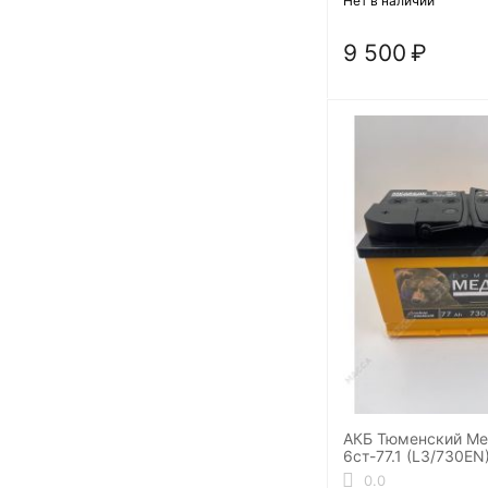
Нет в наличии
9 500
₽
АКБ Тюменский Ме
6ст-77.1 (L3/730EN
0.0