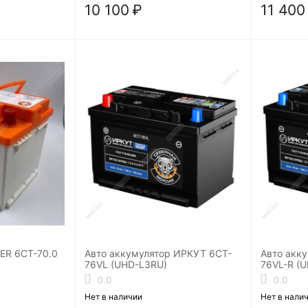
10 100
₽
11 400
ER 6CT-70.0
Авто аккумулятор ИРКУТ 6CT-
Авто акк
76VL (UHD-L3RU)
76VL-R (
атарея
0.0
0.0
Нет в наличии
Нет в нали