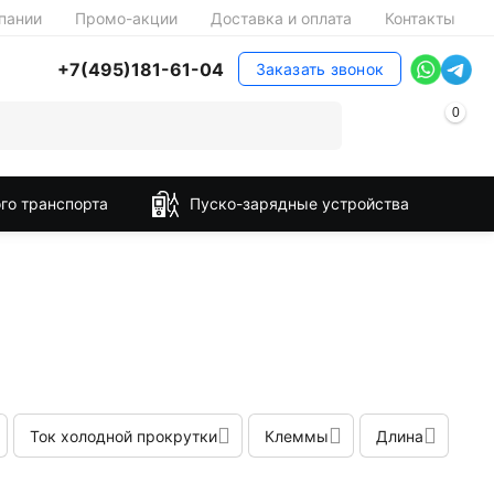
пании
Промо-акции
Доставка и оплата
Контакты
+7(495)181-61-04
Заказать звонок
0
го транспорта
Пуско-зарядные устройства
Ток холодной прокрутки
Клеммы
Длина