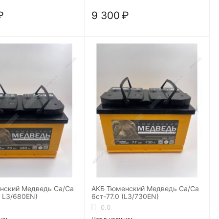
₽
9 300
₽
нский Медведь Ca/Ca
АКБ Тюменский Медведь Ca/Ca
( L3/680EN)
6ст-77.0 (L3/730EN)
0.0