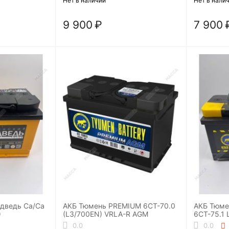
Нет в наличии
Нет в нали
9 900
₽
7 900
дведь Ca/Ca
АКБ Тюмень PREMIUM 6СТ-70.0
АКБ Тюм
)
(L3/700EN) VRLA-R AGM
6СТ-75.1 
0.0
0.0