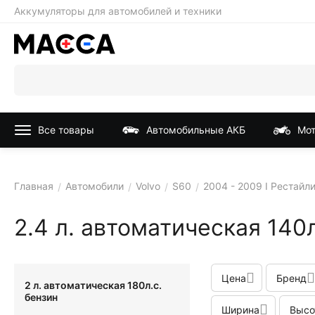
Аккумуляторы для автомобилей и техники
Все товары
Автомобильные АКБ
Мот
Главная
Автомобили
Volvo
S60
2004 - 2009 I Рестайл
/
/
/
/
2.4 л. автоматическая 140л
Цена
Бренд
2 л. автоматическая 180л.с.
бензин
Ширина
Высо