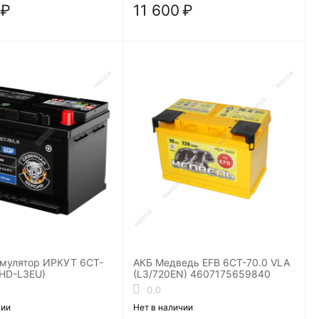
₽
11 600
₽
умулятор ИРКУТ 6CT-
АКБ Медведь EFB 6СТ-70.0 VLA
UHD-L3EU)
(L3/720EN) 4607175659840
0.0
чии
Нет в наличии