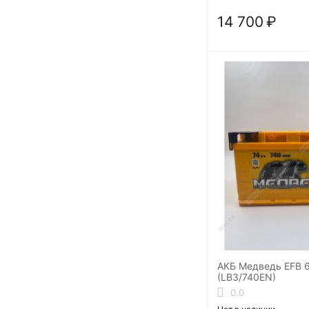
14 700
₽
АКБ Медведь EFB 6
(LB3/740EN)
0.0