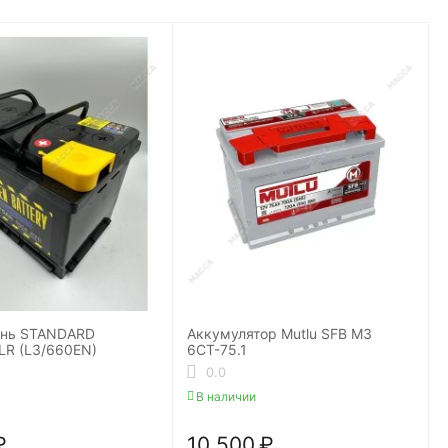
ень STANDARD
Аккумулятор Mutlu SFB M3
LR (L3/660EN)
6СТ-75.1
0.0
В наличии
₽
10 500
₽