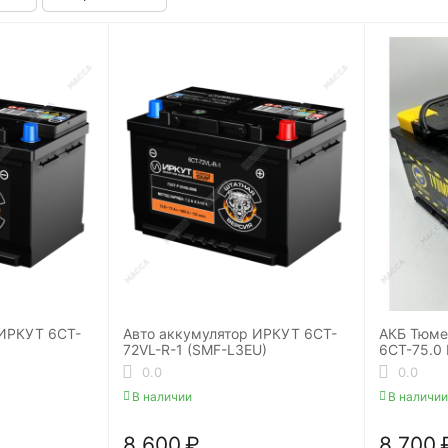
 ИРКУТ 6CT-
Авто аккумулятор ИРКУТ 6CT-
АКБ Тюм
72VL-R-1 (SMF-L3EU)
6СТ-75.0 
0.0
0.0
В наличии
В наличии
8 600
₽
8 700