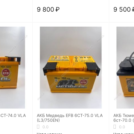
9 800
₽
9 500
СТ-74.0 VLA
АКБ Медведь EFB 6СТ-75.0 VLA
АКБ Тюме
(L3/750EN)
6ст-70.0 
0.0
0.0