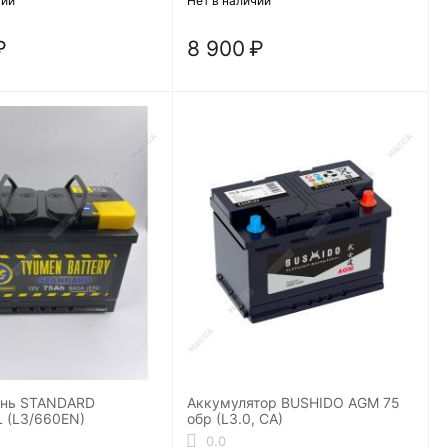
чии
Нет в наличии
₽
8 900
₽
ень STANDARD
Аккумулятор BUSHIDO AGM 75
L (L3/660EN)
обр (L3.0, CA)
0.0