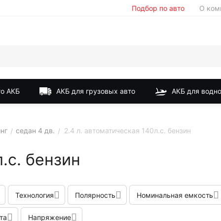
Подбор по авто
О ком
о АКБ
АКБ для грузовых авто
АКБ для водно
инг
седан 4 дв.
2.4 л. автоматическая 140л.с. бензин
/
/
.с. бензин
Технология
Полярность
Номинальная емкость
та
Напряжение