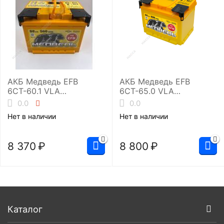
АКБ Медведь EFB
АКБ Медведь EFB
6СТ-60.1 VLA
6СТ-65.0 VLA
(L2/560EN)
(L2/600EN)
0.0
0.0
Нет в наличии
Нет в наличии
8 370
₽
8 800
₽
Каталог