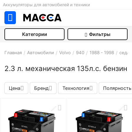
Аккумуляторы для автомобилей и техники
Категории
Фильтры
Главная
/
Автомобили
/
Volvo
/
940
/
1988 - 1998
/
седан
2.3 л. механическая 135л.с. бензин
Цена
Бренд
Технология
Полярность