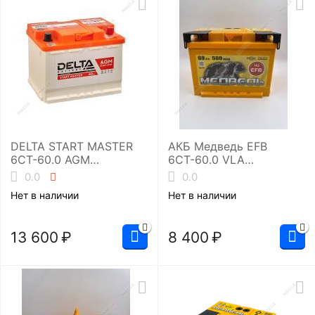
DELTA START MASTER
АКБ Медведь EFB
6CT-60.0 AGM
6СТ-60.0 VLA
(L2/660EN)
(L2/560EN)
0.0
0.0
Аккумуляторная
Нет в наличии
Нет в наличии
батарея
13 600
₽
8 400
₽