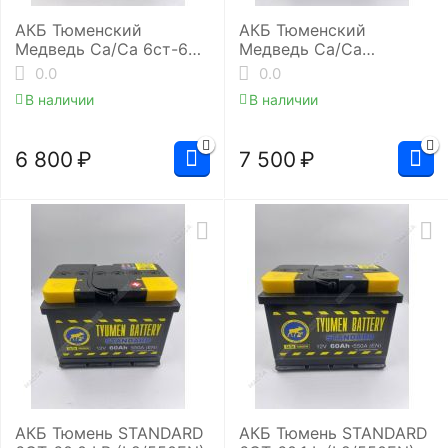
АКБ Тюменский
АКБ Тюменский
Медведь Ca/Ca 6ст-60.1
Медведь Ca/Ca
(L2/590EN)
6ст-64.0 (L2/620EN)
0.0
0.0
В наличии
В наличии
6 800
₽
7 500
₽
АКБ Тюмень STANDARD
АКБ Тюмень STANDARD