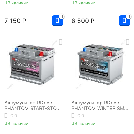
В наличии
В наличии
7 150
₽
6 500
₽
Аккумулятор RDrive
Аккумулятор RDrive
PHANTOM START-STOP
PHANTOM WINTER SMF
EFB EUE-063060L2
EUW-065064L2
0.0
0.0
В наличии
В наличии