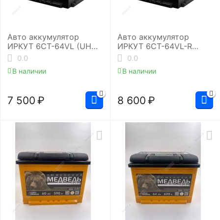
Авто аккумулятор
Авто аккумулятор
ИРКУТ 6CT-64VL (UHD-
ИРКУТ 6CT-64VL-R
L2RU)
(UHD-L2EU)
0.0
0.0
В наличии
В наличии
7 500
₽
8 600
₽