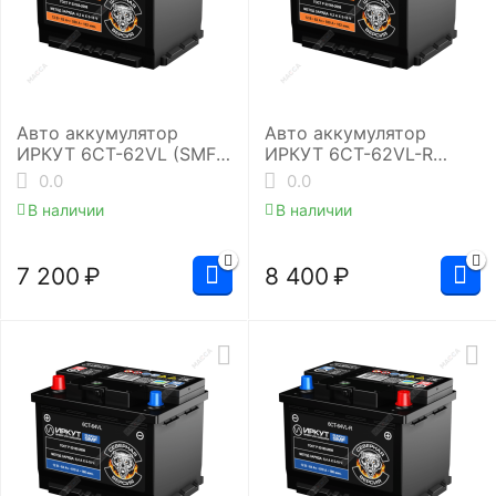
Авто аккумулятор
Авто аккумулятор
ИРКУТ 6CT-62VL (SMF-
ИРКУТ 6CT-62VL-R
L2RU)
(SMF-L2EU)
0.0
0.0
В наличии
В наличии
7 200
₽
8 400
₽