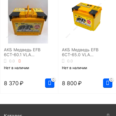
АКБ Медведь EFB
АКБ Медведь EFB
6СТ-60.1 VLA
6СТ-65.0 VLA
(L2/560EN)
(L2/600EN)
0.0
0.0
Нет в наличии
Нет в наличии
8 370
₽
8 800
₽
Каталог