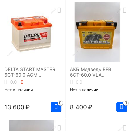
DELTA START MASTER
АКБ Медведь EFB
6CT-60.0 AGM
6СТ-60.0 VLA
(L2/660EN)
(L2/560EN)
0.0
0.0
Аккумуляторная
Нет в наличии
Нет в наличии
батарея
13 600
₽
8 400
₽