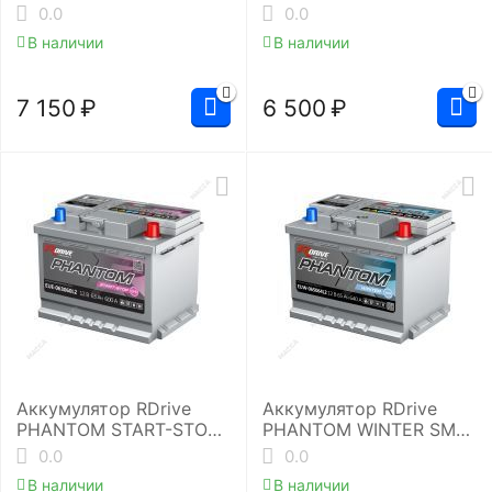
0.0
0.0
В наличии
В наличии
7 150
₽
6 500
₽
Аккумулятор RDrive
Аккумулятор RDrive
PHANTOM START-STOP
PHANTOM WINTER SMF
EFB EUE-063060L2
EUW-065064L2
0.0
0.0
В наличии
В наличии