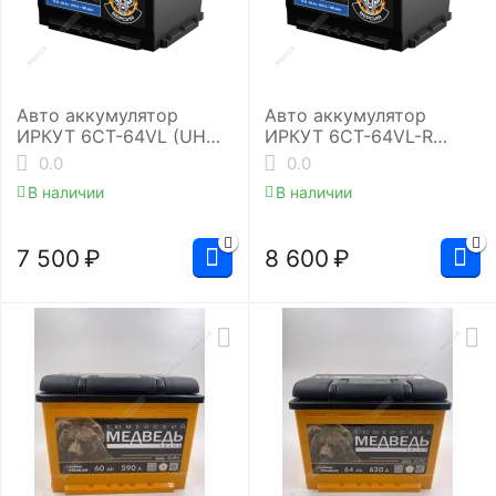
Авто аккумулятор
Авто аккумулятор
ИРКУТ 6CT-64VL (UHD-
ИРКУТ 6CT-64VL-R
L2RU)
(UHD-L2EU)
0.0
0.0
В наличии
В наличии
7 500
₽
8 600
₽