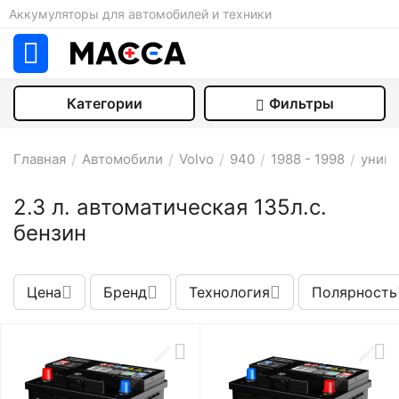
Аккумуляторы для автомобилей и техники
Категории
Фильтры
Главная
/
Автомобили
/
Volvo
/
940
/
1988 - 1998
/
униве
2.3 л. автоматическая 135л.с.
бензин
Цена
Бренд
Технология
Полярность