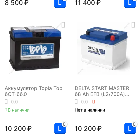
8 500
₽
11 400
₽
Аккумулятор Topla Top
DELTA START MASTER
6СТ-66.0
68 Ah EFB (L2/700A)
Аккумуляторная
0.0
0.0
батарея
В наличии
Нет в наличии
10 200
₽
10 200
₽