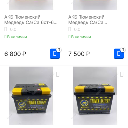
АКБ Тюменский
АКБ Тюменский
Медведь Ca/Ca 6ст-60.1
Медведь Ca/Ca
(L2/590EN)
6ст-64.0 (L2/620EN)
0.0
0.0
В наличии
В наличии
6 800
₽
7 500
₽