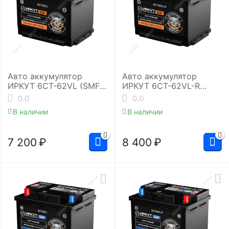
Авто аккумулятор
Авто аккумулятор
ИРКУТ 6CT-62VL (SMF-
ИРКУТ 6CT-62VL-R
L2RU)
(SMF-L2EU)
0.0
0.0
В наличии
В наличии
7 200
₽
8 400
₽