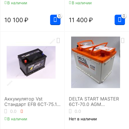
В наличии
В наличии
10 100
₽
11 400
₽
Аккумулятор Vst
DELTA START MASTER
Стандарт EFB 6СТ-75.1
6CT-70.0 AGM
(575 510 071)
(L3/720EN)
0.0
0.0
Аккумуляторная
В наличии
Нет в наличии
батарея