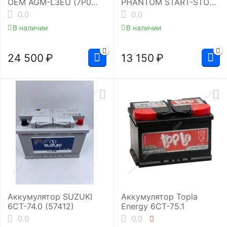
OEM AGM-L3EU (7P0
PHANTOM START-STOP
915 105 )
EFB EUE-072072L3
0.0
0.0
В наличии
В наличии
24 500
₽
13 150
₽
Аккумулятор SUZUKI
Аккумулятор Topla
6СТ-74.0 (57412)
Energy 6СТ-75.1
0.0
0.0