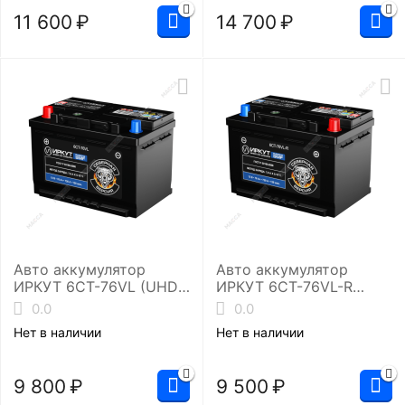
11 600
₽
14 700
₽
Авто аккумулятор
Авто аккумулятор
ИРКУТ 6CT-76VL (UHD-
ИРКУТ 6CT-76VL-R
L3RU)
(UHD-L3EU)
0.0
0.0
Нет в наличии
Нет в наличии
9 800
₽
9 500
₽