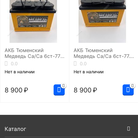
АКБ Тюменский
АКБ Тюменский
Медведь Ca/Ca 6ст-77.0
Медведь Ca/Ca 6ст-77.1
(L3/730EN)
(L3/730EN)
0.0
0.0
Нет в наличии
Нет в наличии
8 900
₽
8 900
₽
Каталог