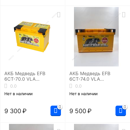
АКБ Медведь EFB
АКБ Медведь EFB
6СТ-70.0 VLA
6СТ-74.0 VLA
(L3/720EN)
(LB3/740EN)
0.0
0.0
4607175659840
Нет в наличии
Нет в наличии
9 300
₽
9 500
₽