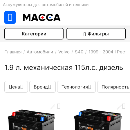
Аккумуляторы для автомобилей и техники
Категории
Фильтры
Главная
/
Автомобили
/
Volvo
/
S40
/
1999 - 2004 I Рест
1.9 л. механическая 115л.с. дизель
Цена
Бренд
Технология
Полярность