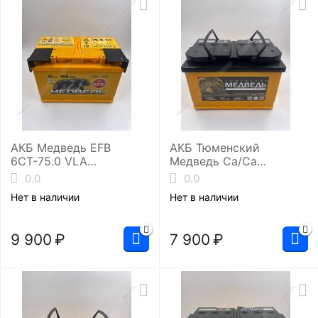
АКБ Медведь EFB
АКБ Тюменский
6СТ-75.0 VLA
Медведь Ca/Ca
(L3/750EN)
6ст-70.0 ( L3/680EN)
0.0
0.0
Нет в наличии
Нет в наличии
9 900
₽
7 900
₽