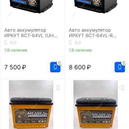
Авто аккумулятор
Авто аккумулятор
ИРКУТ 6CT-64VL (UHD-
ИРКУТ 6CT-64VL-R
L2RU)
(UHD-L2EU)
0.0
0.0
В наличии
В наличии
7 500
₽
8 600
₽