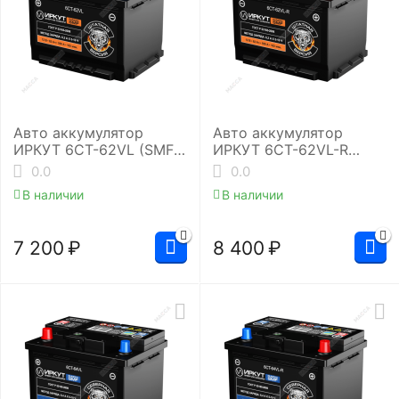
Авто аккумулятор
Авто аккумулятор
ИРКУТ 6CT-62VL (SMF-
ИРКУТ 6CT-62VL-R
L2RU)
(SMF-L2EU)
0.0
0.0
В наличии
В наличии
7 200
₽
8 400
₽