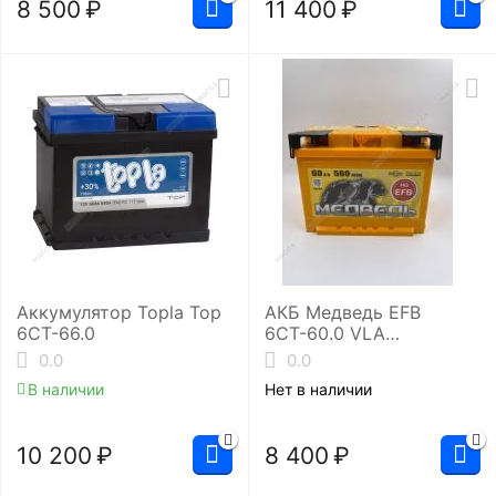
8 500
₽
11 400
₽
Аккумулятор Topla Top
АКБ Медведь EFB
6СТ-66.0
6СТ-60.0 VLA
(L2/560EN)
0.0
0.0
В наличии
Нет в наличии
10 200
₽
8 400
₽