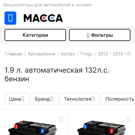
Аккумуляторы для автомобилей и техники
Категории
Фильтры
Главная
/
Автомобили
/
Vortex
/
Tingo
/
2012 - 2014 I (FL)
1.9 л. автоматическая 132л.с.
бензин
Цена
Бренд
Технология
Полярность