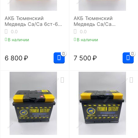
АКБ Тюменский
АКБ Тюменский
Медведь Ca/Ca 6ст-60.1
Медведь Ca/Ca
(L2/590EN)
6ст-64.0 (L2/620EN)
0.0
0.0
В наличии
В наличии
6 800
₽
7 500
₽