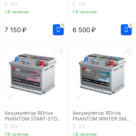
0.0
0.0
В наличии
В наличии
7 150
₽
6 500
₽
Аккумулятор RDrive
Аккумулятор RDrive
PHANTOM START-STOP
PHANTOM WINTER SMF
EFB EUE-063060L2
EUW-065064L2
0.0
0.0
В наличии
В наличии