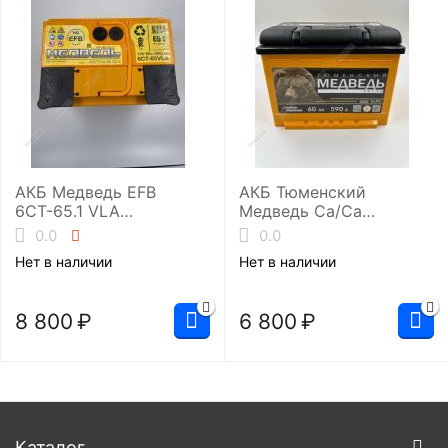
АКБ Медведь EFB
АКБ Тюменский
6СТ-65.1 VLA
Медведь Ca/Ca
(L2/600EN)
6ст-60.0 (L2/590EN)
0.0
0.0
Нет в наличии
Нет в наличии
8 800
₽
6 800
₽
Каталог