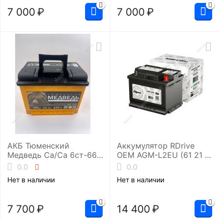
7 000
₽
7 000
₽
АКБ Тюменский
Аккумулятор RDrive
Медведь Ca/Ca 6ст-66.1
OEM AGM-L2EU (61 21 7
(L2/630EN)
604 802 BMW)
0.0
0.0
Нет в наличии
Нет в наличии
7 700
₽
14 400
₽