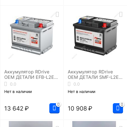
Аккумулятор RDrive
Аккумулятор RDrive
OEM ДЕТАЛИ EFB-L2EU
OEM ДЕТАЛИ SMF-L2EU
(24410-JD22A NISSAN)
(KE241-61D00-NY
0.0
0.0
NISSAN)
Нет в наличии
Нет в наличии
13 642
₽
10 908
₽