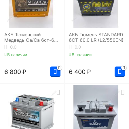
АКБ Тюменский
АКБ Тюмень STANDARD
Медведь Ca/Ca 6ст-60.1
6СТ-60.0 LR (L2/550EN)
(L2/590EN)
0.0
0.0
В наличии
В наличии
6 800
₽
6 400
₽