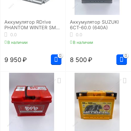
Аккумулятор RDrive
Аккумулятор SUZUKI
PHANTOM WINTER SMF
6СТ-60.0 (640A)
EUW-065064L2
0.0
0.0
В наличии
В наличии
9 950
₽
8 500
₽