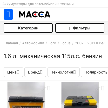
Аккумуляторы для автомобилей и техники
Категории
Фильтры
Главная
/
Автомобили
/
Ford
/
Focus
/
2007 - 2011 II Рес
1.6 л. механическая 115л.с. бензин
Цена
Бренд
Технология
Полярность