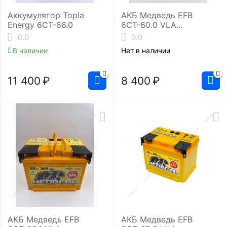
Аккумулятор Topla
АКБ Медведь EFB
Energy 6СТ-66.0
6СТ-60.0 VLA
(L2/560EN)
0.0
0.0
В наличии
Нет в наличии
11 400
₽
8 400
₽
АКБ Медведь EFB
АКБ Медведь EFB