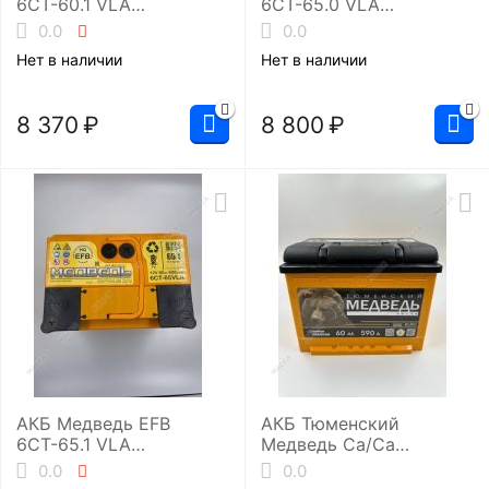
6СТ-60.1 VLA
6СТ-65.0 VLA
(L2/560EN)
(L2/600EN)
0.0
0.0
Нет в наличии
Нет в наличии
8 370
₽
8 800
₽
АКБ Медведь EFB
АКБ Тюменский
6СТ-65.1 VLA
Медведь Ca/Ca
(L2/600EN)
6ст-60.0 (L2/590EN)
0.0
0.0