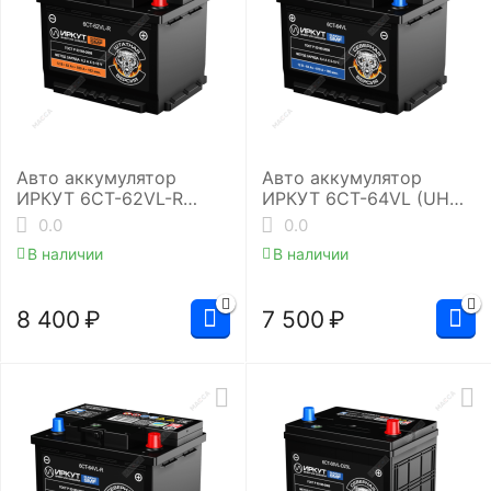
Авто аккумулятор
Авто аккумулятор
ИРКУТ 6CT-62VL-R
ИРКУТ 6CT-64VL (UHD-
(SMF-L2EU)
L2RU)
0.0
0.0
В наличии
В наличии
8 400
₽
7 500
₽