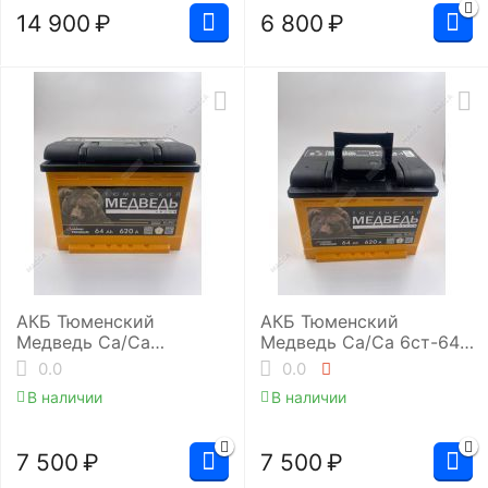
14 900
₽
6 800
₽
АКБ Тюменский
АКБ Тюменский
Медведь Ca/Ca
Медведь Ca/Ca 6ст-64.1
6ст-64.0 (L2/620EN)
(L2/620EN)
0.0
0.0
В наличии
В наличии
7 500
₽
7 500
₽