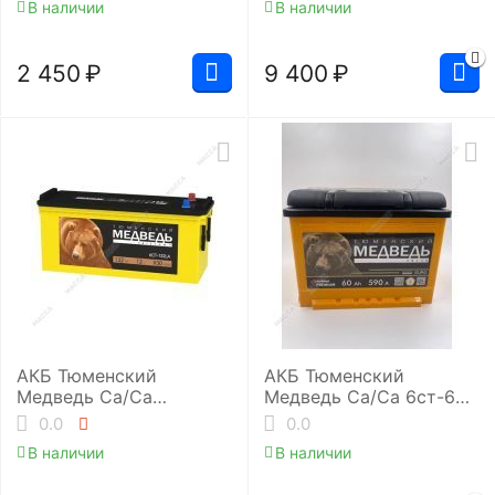
В наличии
В наличии
2 450
₽
9 400
₽
АКБ Тюменский
АКБ Тюменский
Медведь Ca/Ca
Медведь Ca/Ca 6ст-60.1
6ст-132-4 (A/980EN)
(L2/590EN)
0.0
0.0
В наличии
В наличии