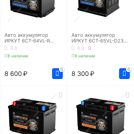
Авто аккумулятор
Авто аккумулятор
ИРКУТ 6CT-64VL-R
ИРКУТ 6CT-65VL-D23L
(UHD-L2EU)
(UHD-D23L)
0.0
0.0
В наличии
В наличии
8 600
₽
8 300
₽