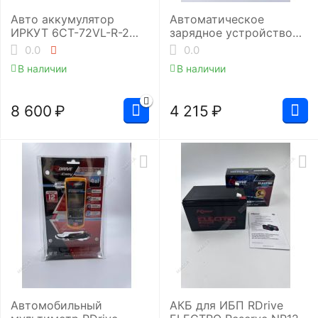
Авто аккумулятор
Автоматическое
ИРКУТ 6CT-72VL-R-2
зарядное устройство
(SMF-LB3EU)
ИРКУТ (6/12В 6А)
0.0
0.0
В наличии
В наличии
8 600
₽
4 215
₽
Автомобильный
АКБ для ИБП RDrive