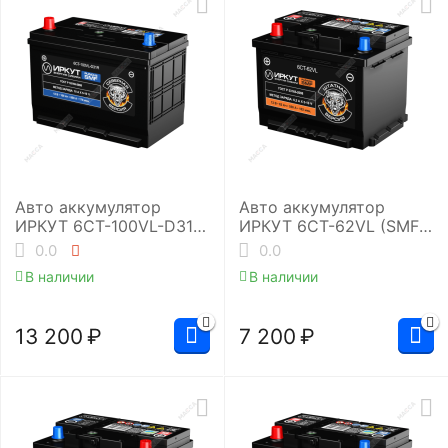
Авто аккумулятор
Авто аккумулятор
ИРКУТ 6CT-100VL-D31R
ИРКУТ 6CT-62VL (SMF-
(UHD-D31R)
L2RU)
0.0
0.0
В наличии
В наличии
13 200
₽
7 200
₽