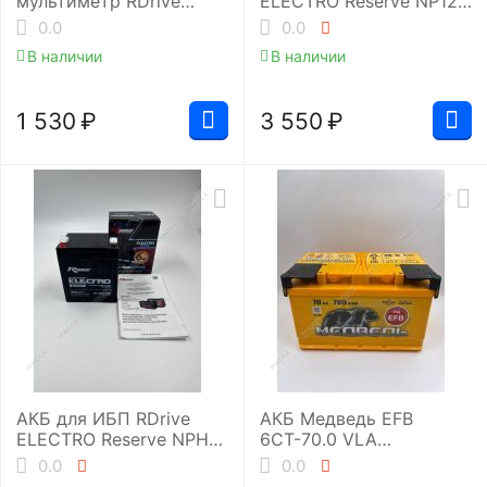
мультиметр RDrive
ELECTRO Reserve NP12-
StartEasy T1
12 (RBC6)
0.0
0.0
В наличии
В наличии
1 530
₽
3 550
₽
АКБ для ИБП RDrive
АКБ Медведь EFB
ELECTRO Reserve NPH5-
6СТ-70.0 VLA
12 (FR) (RBC43)
(LB3/700EN)
0.0
0.0