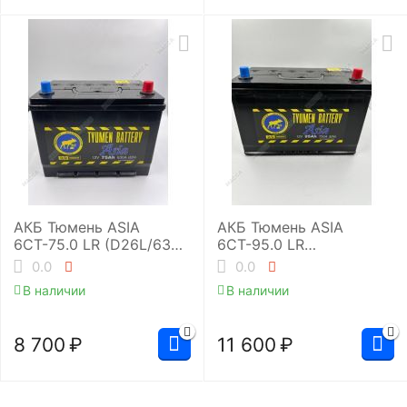
АКБ Тюмень ASIA
АКБ Тюмень ASIA
6СТ-75.0 LR (D26L/630
6СТ-95.0 LR
EN)
(D31L/750EN)
0.0
0.0
В наличии
В наличии
8 700
₽
11 600
₽