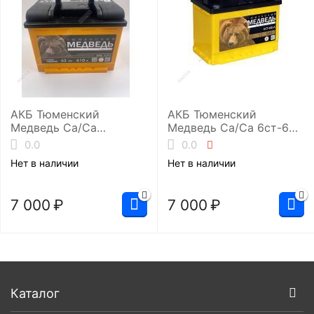
АКБ Тюменский
АКБ Тюменский
Медведь Ca/Ca
Медведь Ca/Ca 6ст-62.1
6ст-62.0 (L2/610EN)
(L2/610EN)
0.0
0.0
Нет в наличии
Нет в наличии
7 000
₽
7 000
₽
Каталог