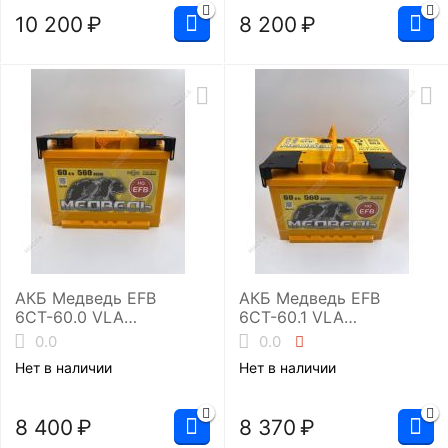
10 200
₽
8 200
₽
АКБ Медведь EFB
АКБ Медведь EFB
6СТ-60.0 VLA
6СТ-60.1 VLA
(L2/560EN)
(L2/560EN)
0.0
0.0
Нет в наличии
Нет в наличии
8 400
₽
8 370
₽