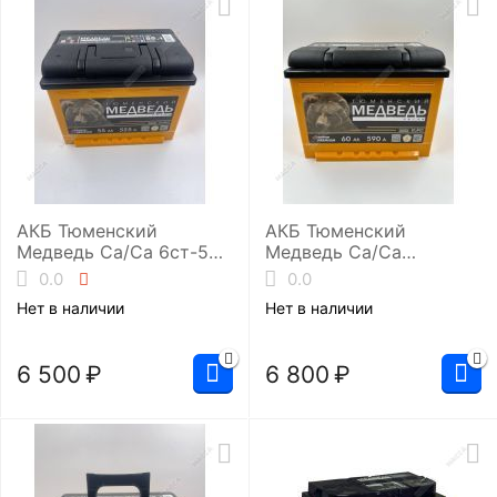
АКБ Тюменский
АКБ Тюменский
Медведь Ca/Ca 6ст-55.1
Медведь Ca/Ca
(L2/525EN)
6ст-60.0 (L2/590EN)
0.0
0.0
Нет в наличии
Нет в наличии
6 500
₽
6 800
₽