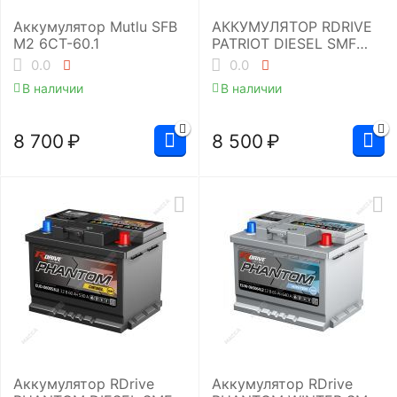
Аккумулятор Mutlu SFB
АККУМУЛЯТОР RDRIVE
M2 6СТ-60.1
PATRIOT DIESEL SMF
RUD-060053L2
0.0
0.0
В наличии
В наличии
8 700
₽
8 500
₽
Аккумулятор RDrive
Аккумулятор RDrive