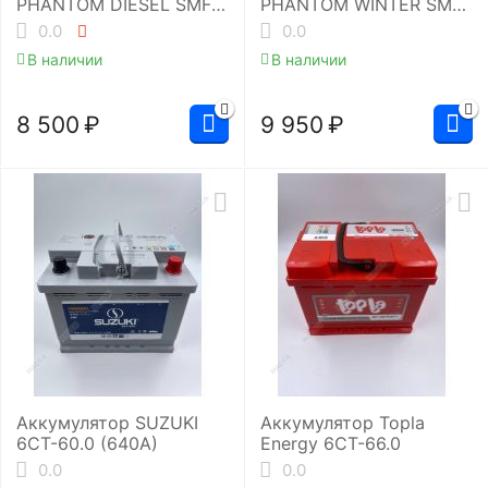
PHANTOM DIESEL SMF
PHANTOM WINTER SMF
EUD-060053L2
EUW-065064L2
0.0
0.0
В наличии
В наличии
8 500
₽
9 950
₽
Аккумулятор SUZUKI
Аккумулятор Topla
6СТ-60.0 (640A)
Energy 6СТ-66.0
0.0
0.0