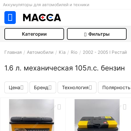
Аккумуляторы для автомобилей и техники
Категории
Фильтры
Главная
/
Автомобили
/
Kia
/
Rio
/
2002 - 2005 I Рестайл
1.6 л. механическая 105л.с. бензин
Цена
Бренд
Технология
Полярность