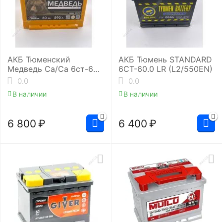
АКБ Тюменский
АКБ Тюмень STANDARD
Медведь Ca/Ca 6ст-60.1
6СТ-60.0 LR (L2/550EN)
(L2/590EN)
0.0
0.0
В наличии
В наличии
6 800
₽
6 400
₽