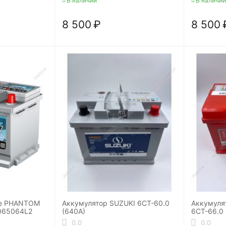
В наличии
В наличии
8 500
₽
8 500
ve PHANTOM
Аккумулятор SUZUKI 6СТ-60.0
Аккумулят
065064L2
(640A)
6СТ-66.0
0.0
0.0