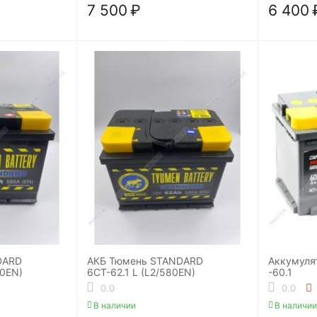
7 500
₽
6 400
DARD
АКБ Тюмень STANDARD
Аккумуля
80EN)
6СТ-62.1 L (L2/580EN)
-60.1
0.0
0.0
В наличии
В наличии