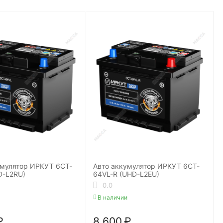
умулятор ИРКУТ 6CT-
Авто аккумулятор ИРКУТ 6CT-
D-L2RU)
64VL-R (UHD-L2EU)
0.0
В наличии
₽
8 600
₽