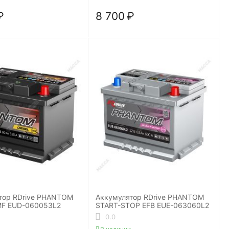
₽
8 700
₽
тор RDrive PHANTOM
Аккумулятор RDrive PHANTOM
MF EUD-060053L2
START-STOP EFB EUE-063060L2
0.0