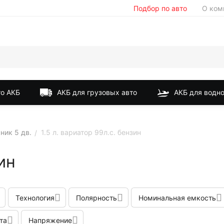
Подбор по авто
О ком
о АКБ
АКБ для грузовых авто
АКБ для водно
ник 5 дв.
1.5 л. вариатор 99л.с. бензин
/
ин
Технология
Полярность
Номинальная емкость
та
Напряжение