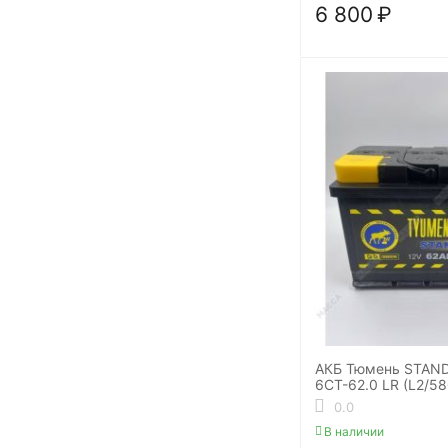
6 800
₽
АКБ Тюмень STAN
6СТ-62.0 LR (L2/5
0.0
В наличии