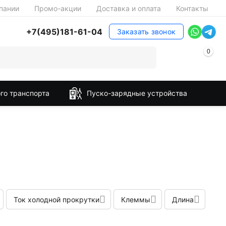
пании
Промо-акции
Доставка и оплата
Контакты
+7(495)181-61-04
Заказать звонок
0
го транспорта
Пуско-зарядные устройства
Ток холодной прокрутки
Клеммы
Длина