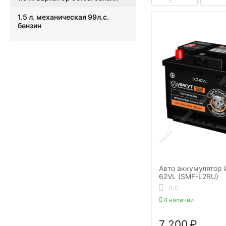
1.5 л. механическая 99л.с.
бензин
Авто аккумулятор
62VL (SMF-L2RU)
0.0
В наличии
7 200
₽