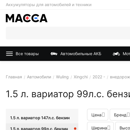
Аккумуляторы для автомобилей и техники
Все товары
Автомобильные АКБ
Мот
Главная
Автомобили
Wuling
Xingchi
2022 -
внедорож
/
/
/
/
/
1.5 л. вариатор 99л.с. бенз
Цена
Бренд
1.5 л. вариатор 147л.с. бензин
Ширина
Высо
1.5 л. вариатор 99л.с. бензин