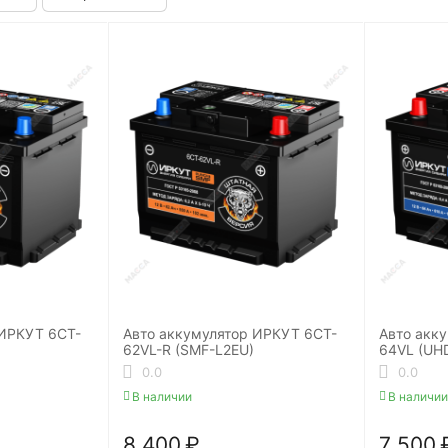
 ИРКУТ 6CT-
Авто аккумулятор ИРКУТ 6CT-
Авто акк
62VL-R (SMF-L2EU)
64VL (UH
0.0
0.0
В наличии
В наличии
8 400
₽
7 500