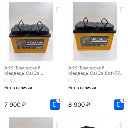
АКБ Тюменский
АКБ Тюменский
Медведь Ca/Ca
Медведь Ca/Ca 6ст-77.0
6ст-70.0 ( L3/680EN)
(L3/730EN)
0.0
0.0
Нет в наличии
Нет в наличии
7 900
₽
8 900
₽