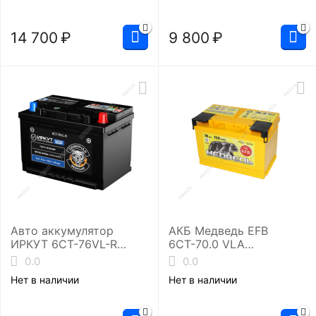
батарея
14 700
₽
9 800
₽
Авто аккумулятор
АКБ Медведь EFB
ИРКУТ 6CT-76VL-R
6СТ-70.0 VLA
(UHD-L3EU)
(L3/720EN)
0.0
0.0
4607175659840
Нет в наличии
Нет в наличии