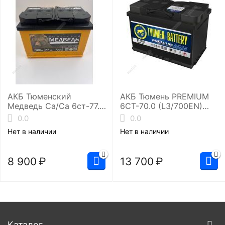
АКБ Тюменский
АКБ Тюмень PREMIUM
Медведь Ca/Ca 6ст-77.1
6СТ-70.0 (L3/700EN)
(L3/730EN)
VRLA-R AGM
0.0
0.0
Нет в наличии
Нет в наличии
8 900
₽
13 700
₽
Каталог