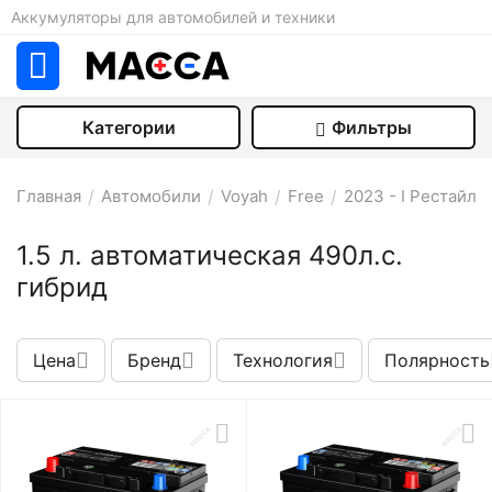
Аккумуляторы для автомобилей и техники
Категории
Фильтры
Главная
/
Автомобили
/
Voyah
/
Free
/
2023 - I Рестайли
1.5 л. автоматическая 490л.с.
гибрид
Цена
Бренд
Технология
Полярность