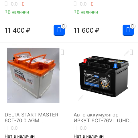
(575 510 071)
0.0
0.0
В наличии
В наличии
11 400
₽
11 600
₽
DELTA START MASTER
Авто аккумулятор
6CT-70.0 AGM
ИРКУТ 6CT-76VL (UHD-
(L3/720EN)
L3RU)
0.0
0.0
Аккумуляторная
Нет в наличии
Нет в наличии