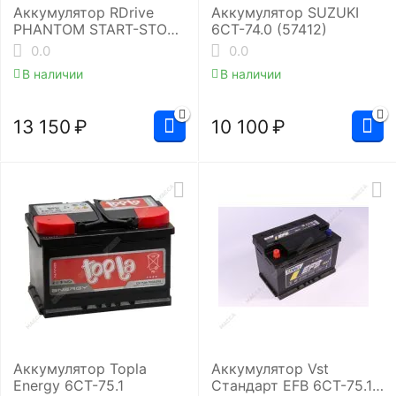
Аккумулятор RDrive
Аккумулятор SUZUKI
PHANTOM START-STOP
6СТ-74.0 (57412)
EFB EUE-072072L3
0.0
0.0
В наличии
В наличии
13 150
₽
10 100
₽
Аккумулятор Topla
Аккумулятор Vst
Energy 6СТ-75.1
Стандарт EFB 6СТ-75.1